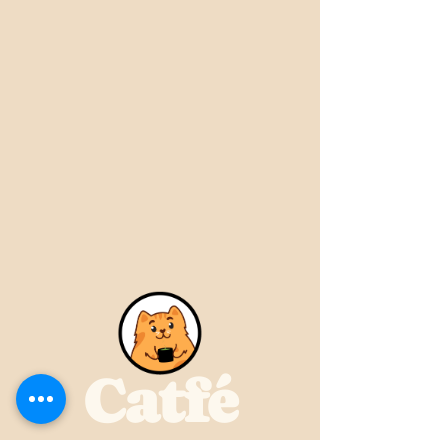
Catfé