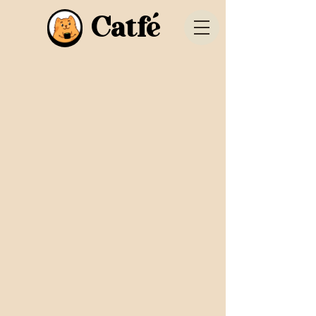
Catfé